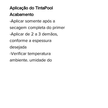
Aplicação do TintaPool
Acabamento
-Aplicar somente após a
secagem completa do primer
-Aplicar de 2 a 3 demãos,
conforme a espessura
desejada
-Verificar temperatura
ambiente, umidade do
substrato e do ar antes da
aplicação
Informações Técnicas
Primer
-Resistência à aderência: ≥ 2,5