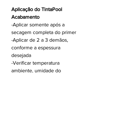
Aplicação do TintaPool
Acabamento
-Aplicar somente após a
secagem completa do primer
-Aplicar de 2 a 3 demãos,
conforme a espessura
desejada
-Verificar temperatura
ambiente, umidade do
substrato e do ar antes da
aplicação
Informações Técnicas
Primer
-Resistência à aderência: ≥ 2,5